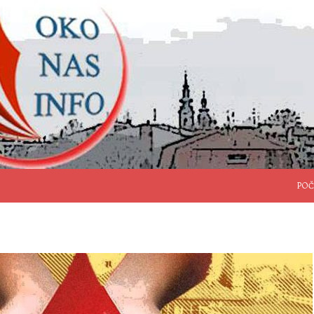
SKO
POČ