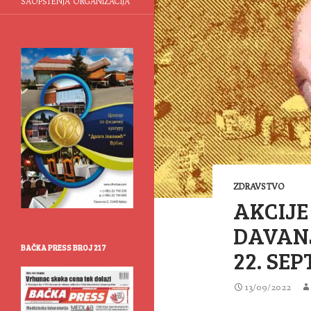
SAOPŠTENJA ORGANIZACIJA
ZDRAVSTVO
AKCIJ
DAVANJ
BAČKA PRESS BROJ 217
22. SE
13/09/2022