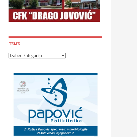
TEME
Teme