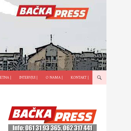
ČI NA SADRŽAJ
ETNA |
INTERVJUI |
O NAMA |
KONTAKT |