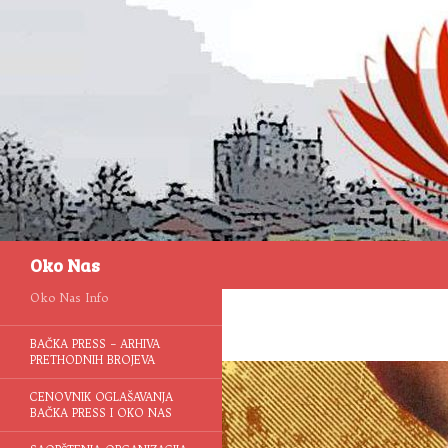
Pretraga
Oko Nas
Oko Nas Info
BAČKA PRESS – ARHIVA
PRETHODNIH BROJEVA
CENOVNIK OGLAŠAVANJA
BAČKA PRESS I OKO NAS