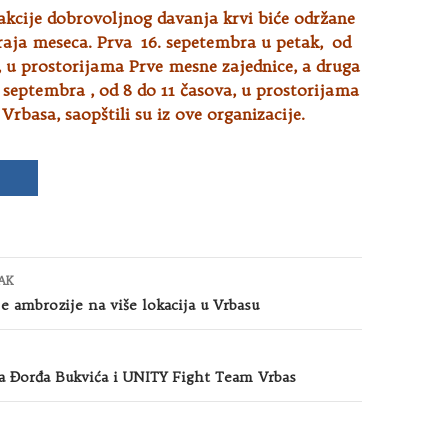
akcije dobrovoljnog davanja krvi biće održane
raja meseca. Prva 16. sepetembra u petak, od
a, u prostorijama Prve mesne
zajednice, a druga
. septembra , od 8 do 11 časova, u prostorijama
Vrbasa, saopštili su iz ove organizacije.
AK
e ambrozije na više lokacija u Vrbasu
a Đorđa Bukvića i UNITY Fight Team Vrbas