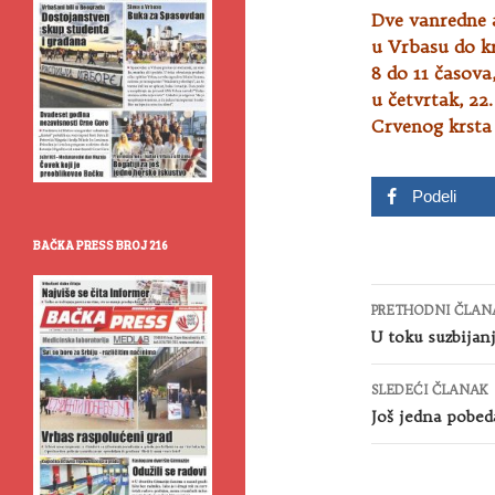
Dve vanredne 
u Vrbasu do k
8 do 11 časov
u četvrtak, 22
Crvenog krsta 
Podeli
BAČKA PRESS BROJ 216
Kretanje
PRETHODNI ČLAN
članaka
U toku suzbijanj
SLEDEĆI ČLANAK
Još jedna pobed