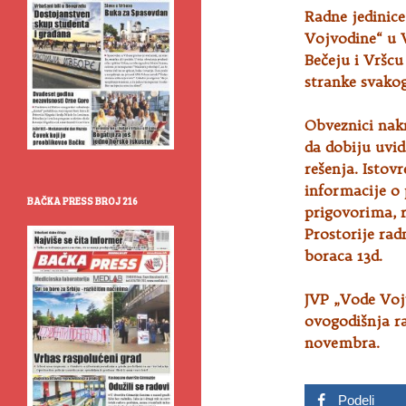
Radne jedinic
Vojvodine“ u 
Bečeju i Vršc
stranke svakog
Obveznici nak
da dobiju uvid
rešenja. Istov
informacije o
BAČKA PRESS BROJ 216
prigovorima, r
Prostorije rad
boraca 13d.
JVP „Vode Voj
ovogodišnja r
novembra.
Podeli