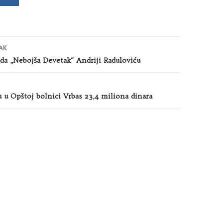
AK
da „Nebojša Devetak“ Andriji Raduloviću
u Opštoj bolnici Vrbas 23,4 miliona dinara