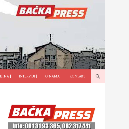
ČI NA SADRŽAJ
ETNA |
INTERVJUI |
O NAMA |
KONTAKT |