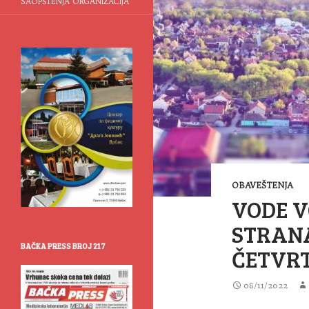
SAOPŠTENJA ORGANIZACIJA
OBAVEŠTENJA
VODE V
STRAN
BAČKA PRESS BROJ 217
ČETVR
08/11/2022