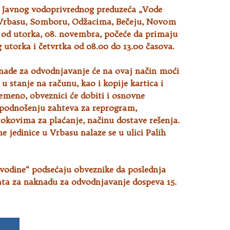
e Javnog vodoprivrednog preduzeća „Vode
Vrbasu, Somboru, Odžacima, Bečeju, Novom
u od utorka, 08. novembra
, počeće da primaju
 utorka i četvrtka od 08.00 do 13.00 časova.
nade za odvodnjavanje će na ovaj način moći
 u stanje na računu, kao i kopije kartica i
remeno, obveznici će dobiti i osnovne
 podnošenju zahteva za reprogram,
okovima za plaćanje, načinu dostave rešenja.
ne jedinice u Vrbasu nalaze se u ulici Palih
vodine“ podsećaju obveznike da poslednja
ata za naknadu za odvodnjavanje dospeva 15.