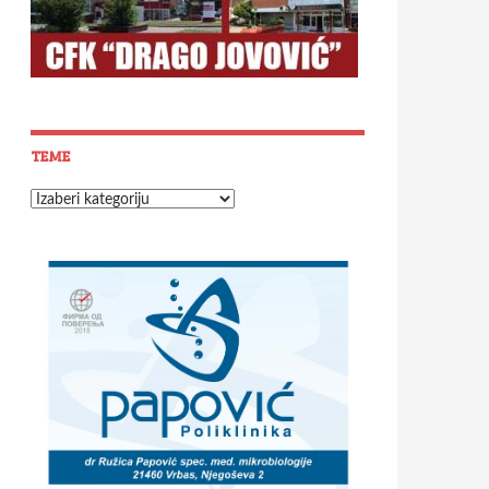
TEME
Teme