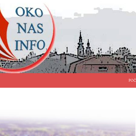
SKO
POČ