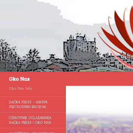
Pretraga
Oko Nas
Oko Nas Info
BAČKA PRESS – ARHIVA
PRETHODNIH BROJEVA
CENOVNIK OGLAŠAVANJA
BAČKA PRESS I OKO NAS